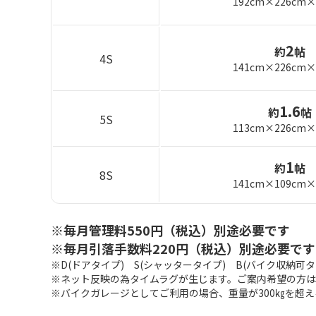
192cm×226cm×
2
約
帖
4S
141cm×226cm×
1.6
約
帖
5S
113cm×226cm×
1
約
帖
8S
141cm×109cm×
※毎月管理料550円（税込）別途必要です
※毎月引落手数料220円（税込）別途必要です
※D(ドアタイプ) S(シャッタータイプ) B(バイク収納可タ
※ネット反映の為タイムラグが生じます。ご案内希望の方
※バイクガレージとしてご利用の場合、重量が300㎏を超