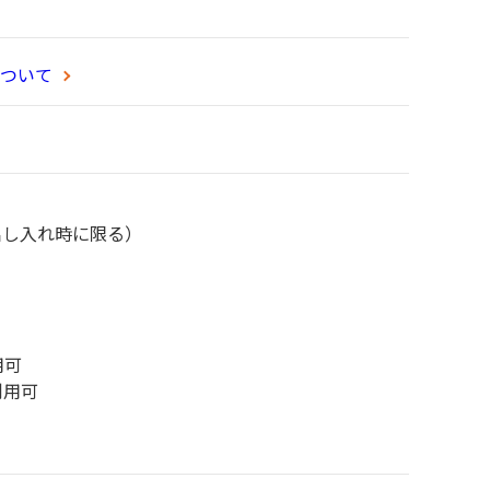
ついて
出し入れ時に限る）
用可
利用可