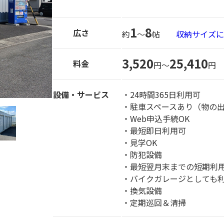
1
8
広さ
約
〜
帖
収納サイズに
3,520
25,410
料金
円～
円
設備・サービス
・24時間365日利用可
・駐車スペースあり（物の
・Web申込手続OK
・最短即日利用可
・見学OK
・防犯設備
・最短翌月末までの短期利
・バイクガレージとしても
・換気設備
・定期巡回＆清掃