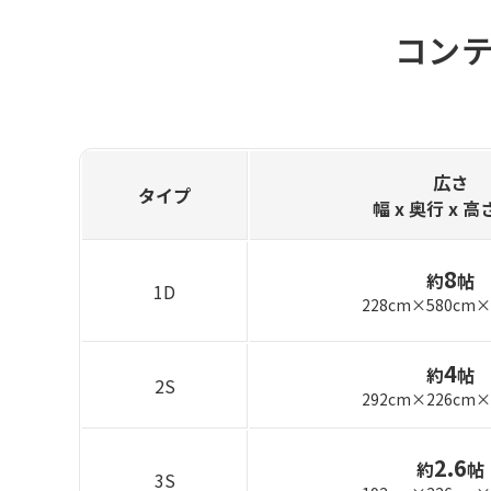
コンテ
広さ
タイプ
幅 x 奥行
x 高
8
約
帖
1D
228cm×580cm×
4
約
帖
2S
292cm×226cm×
2.6
約
帖
3S