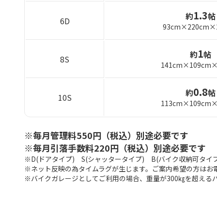
1.3
約
帖
6D
93cm×220cm×
1
約
帖
8S
141cm×109cm×
0.8
約
帖
10S
113cm×109cm×
※毎月管理料550円（税込）別途必要です
※毎月引落手数料220円（税込）別途必要です
※D(ドアタイプ) S(シャッタータイプ) B(バイク収納可タイプ
※ネット反映の為タイムラグが生じます。ご案内希望の方はお
※バイクガレージとしてご利用の場合、重量が300㎏を超える