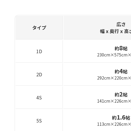
広さ
タイプ
幅 x 奥行
x 高
8
約
帖
1D
230cm×575cm×
4
約
帖
2D
292cm×220cm×
2
約
帖
4S
141cm×226cm×
1.6
約
帖
5S
113cm×226cm×