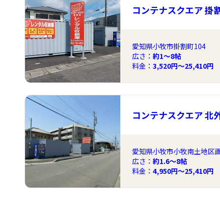
コンテナスクエア 掛
愛知県小牧市掛割町104
広さ：
約1〜8帖
料金：
3,520円～25,410円
コンテナスクエア 北
愛知県小牧市小牧南土地区画整
広さ：
約1.6〜8帖
料金：
4,950円～25,410円