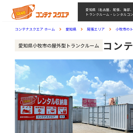
愛知県（名古屋、尾張、海部
トランクルーム・レンタルコ
コンテナスクエア ホーム
愛知県
尾張エリア
小牧市の
コンテ
愛知県小牧市の屋外型トランクルーム