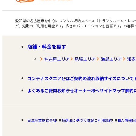
愛知県の名古屋市を中心にレンタル収納スペース（トランクルーム・レン
ど、短期のご利用も可能です。広さのバリエーションも豊富です。お客様
店舗・料金を探す
名古屋エリア
尾張エリア
海部エリア
知多
コンテナスクエアとは
ご契約の流れ
収納サイズについて
よくあるご質問
お知らせ
オーナー様へ
サイトマップ
解約
日生産業株式会社
特商法に基づく表記
ご利用規約
個人情報保