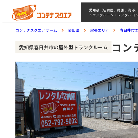
愛知県（名古屋、尾張、海部
トランクルーム・レンタルコ
コンテナスクエア ホーム
愛知県
尾張エリア
春日井市
コン
愛知県春日井市の屋外型トランクルーム