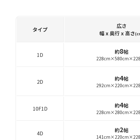
広さ
タイプ
幅 x 奥行
x 高さ
(c
8
約
帖
1D
228cm×580cm×22
4
約
帖
2D
292cm×220cm×22
4
約
帖
10F1D
228cm×280cm×22
2
約
帖
4D
141cm×220cm×22