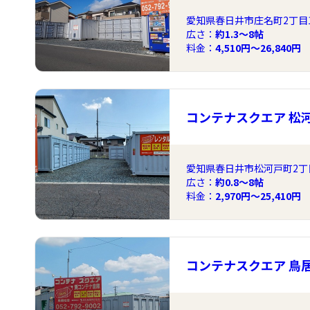
愛知県春日井市庄名町2丁目13
広さ：
約1.3〜8帖
料金：
4,510円～26,840円
コンテナスクエア 松
愛知県春日井市松河戸町2丁目
広さ：
約0.8〜8帖
料金：
2,970円～25,410円
コンテナスクエア 鳥