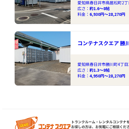
愛知県春日井市鳥居松町2丁目
広さ：
約1.6〜8帖
料金：
6,930円～28,270円
コンテナスクエア 勝
愛知県春日井市勝川町4丁目
広さ：
約1.3〜8帖
料金：
4,950円～28,270円
トランクルーム・レンタルコンテナ
お探しの方は、お気軽にご相談くだ