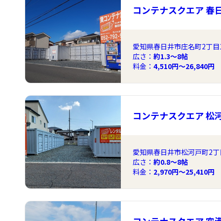
コンテナスクエア 春
愛知県春日井市庄名町2丁目13
広さ：
約1.3〜8帖
料金：
4,510円～26,840円
コンテナスクエア 松
愛知県春日井市松河戸町2丁目
広さ：
約0.8〜8帖
料金：
2,970円～25,410円