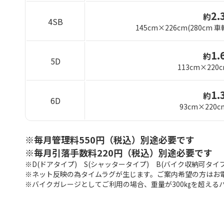
2.
約
4SB
145cm×226cm(280cm
1.
約
5D
113cm×220
1.
約
6D
93cm×220c
※毎月管理料550円（税込）別途必要です
※毎月引落手数料220円（税込）別途必要です
※D(ドアタイプ) S(シャッタータイプ) B(バイク収納可タイプ
※ネット反映の為タイムラグが生じます。ご案内希望の方はお
※バイクガレージとしてご利用の場合、重量が300㎏を超える