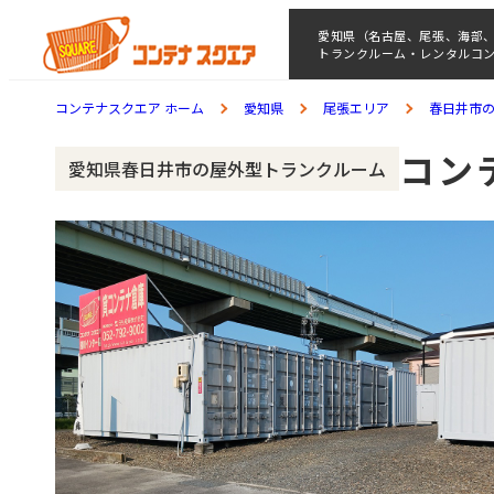
愛知県（名古屋、尾張、海部
トランクルーム・レンタルコ
コンテナスクエア ホーム
愛知県
尾張エリア
春日井市
コン
愛知県春日井市の屋外型トランクルーム