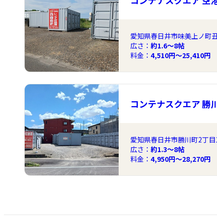
コンテナスクエア 空
愛知県春日井市味美上ノ町丑渡
広さ：
約1.6〜8帖
料金：
4,510円～25,410円
コンテナスクエア 勝
愛知県春日井市勝川町2丁目1
広さ：
約1.3〜8帖
料金：
4,950円～28,270円