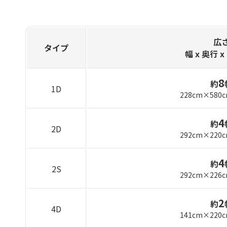
広
タイプ
幅 x 奥行
x
8
約
1D
228cm×580
4
約
2D
292cm×220
4
約
2S
292cm×226
2
約
4D
141cm×220